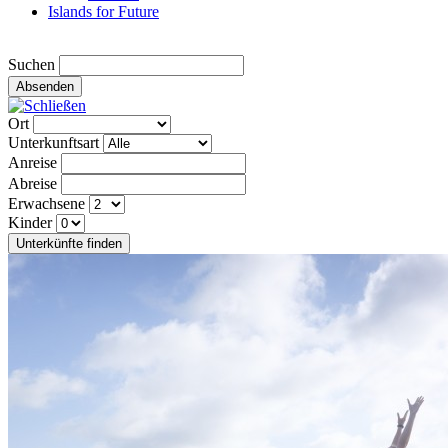
Islands for Future
Suchen
Absenden
Ort
Unterkunftsart
Anreise
Abreise
Erwachsene
Kinder
Unterkünfte finden