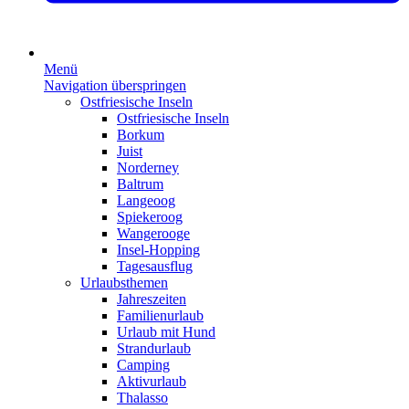
Menü
Navigation überspringen
Ostfriesische Inseln
Ostfriesische Inseln
Borkum
Juist
Norderney
Baltrum
Langeoog
Spiekeroog
Wangerooge
Insel-Hopping
Tagesausflug
Urlaubsthemen
Jahreszeiten
Familienurlaub
Urlaub mit Hund
Strandurlaub
Camping
Aktivurlaub
Thalasso