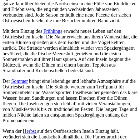
ganze Jahr über bieten die Nordseeinseln eine Fülle von Eindrücken
und Erlebnissen, die eng mit den wechselnden Jahreszeiten
verbunden sind. Jede Saison enthüllt eine neue Facette der sieben
Ostfriesischen Inseln, die ihre Besucher in ihren Bann zieht.
Mit dem Einzug des
Frühlings
erwacht neues Leben auf den
Ostfriesischen Inseln. Die Natur erwacht aus ihrem Winterschlaf, die
ersten Blumen sprießen aus dem Boden und die Vögel kehren
zurück. Die Strände werden allmählich wieder von Spaziergängern
bevölkert, die die frische Meeresluft genießen und die ersten
Sonnenstrahlen auf ihrer Haut spüren. Auf den Inseln beginnt die
Blütezeit, wenn die Dünen mit einem bunten Teppich aus
Strandhafer und Küchenschellen bedeckt sind.
Der
Sommer
bringt eine lebendige und lebhafte Atmosphäre auf die
Ostfriesischen Inseln. Die Strände werden zum Treffpunkt für
Sonnenanbeter und Wassersportler. Inselbesucher genießen das klare
Wasser, bauen Sandburgen und lassen Drachen über die Dünen
fliegen. Die Inseln zeigen sich lebhaft mit vielen Veranstaltungen,
von Musikfestivals bis zu traditionellen Festen. Die langen Tage und
milden Nächte laden zu entspannten Spaziergängen entlang der
Promenaden ein.
Wenn der
Herbst
auf den Ostfriesischen Inseln Einzug hält,
verändert sich die Landschaft allmählich. Die Farbenpracht der