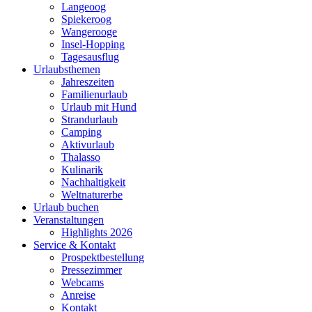
Langeoog
Spiekeroog
Wangerooge
Insel-Hopping
Tagesausflug
Urlaubsthemen
Jahreszeiten
Familienurlaub
Urlaub mit Hund
Strandurlaub
Camping
Aktivurlaub
Thalasso
Kulinarik
Nachhaltigkeit
Weltnaturerbe
Urlaub buchen
Veranstaltungen
Highlights 2026
Service & Kontakt
Prospektbestellung
Pressezimmer
Webcams
Anreise
Kontakt