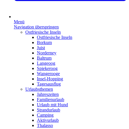
Menü
Navigation überspringen
Ostfriesische Inseln
Ostfriesische Inseln
Borkum
Juist
Norderney
Baltrum
Langeoog
Spiekeroog
Wangerooge
Insel-Hopping
Tagesausflug
Urlaubsthemen
Jahreszeiten
Familienurlaub
Urlaub mit Hund
Strandurlaub
Camping
Aktivurlaub
Thalasso