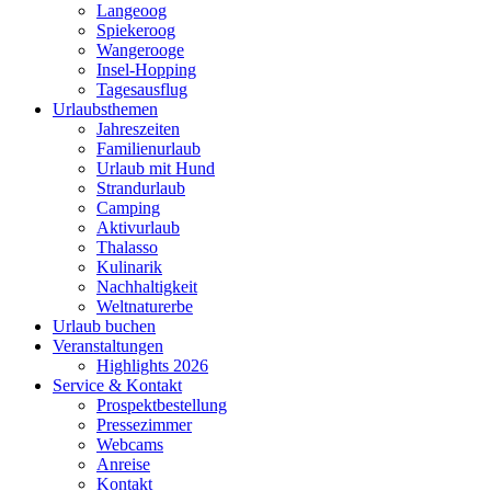
Langeoog
Spiekeroog
Wangerooge
Insel-Hopping
Tagesausflug
Urlaubsthemen
Jahreszeiten
Familienurlaub
Urlaub mit Hund
Strandurlaub
Camping
Aktivurlaub
Thalasso
Kulinarik
Nachhaltigkeit
Weltnaturerbe
Urlaub buchen
Veranstaltungen
Highlights 2026
Service & Kontakt
Prospektbestellung
Pressezimmer
Webcams
Anreise
Kontakt