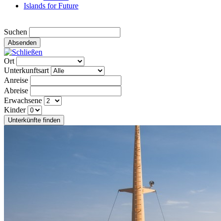
Islands for Future
Suchen
Absenden
Ort
Unterkunftsart
Anreise
Abreise
Erwachsene
Kinder
Unterkünfte finden