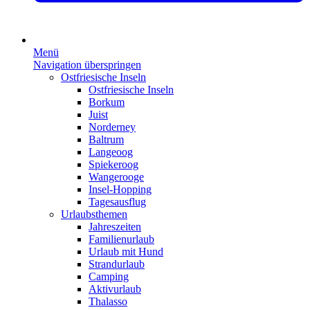
Menü
Navigation überspringen
Ostfriesische Inseln
Ostfriesische Inseln
Borkum
Juist
Norderney
Baltrum
Langeoog
Spiekeroog
Wangerooge
Insel-Hopping
Tagesausflug
Urlaubsthemen
Jahreszeiten
Familienurlaub
Urlaub mit Hund
Strandurlaub
Camping
Aktivurlaub
Thalasso