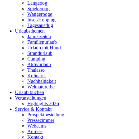
Langeoog
Spiekeroog
Wangerooge
Insel-Hopping
Tagesausflug
Urlaubsthemen
Jahreszeiten
Familienurlaub
Urlaub mit Hund
Strandurlaub
Camping
Aktivurlaub
Thalasso
Kulinarik
Nachhaltigkeit
Weltnaturerbe
Urlaub buchen
Veranstaltungen
Highlights 2026
Service & Kontakt
Prospektbestellung
Pressezimmer
Webcams
Anreise
Kontakt