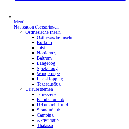
Menü
Navigation überspringen
Ostfriesische Inseln
Ostfriesische Inseln
Borkum
Juist
Norderney
Baltrum
Langeoog
Spiekeroog
Wangerooge
Insel-Hopping
Tagesausflug
Urlaubsthemen
Jahreszeiten
Familienurlaub
Urlaub mit Hund
Strandurlaub
Camping
Aktivurlaub
Thalasso