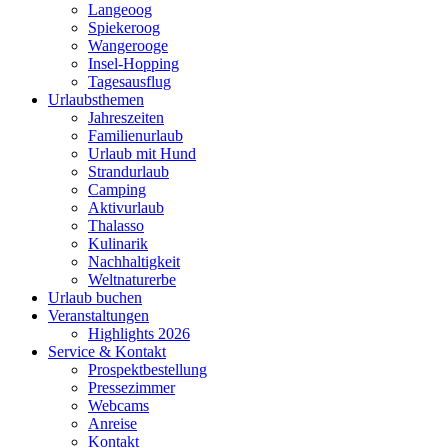
Langeoog
Spiekeroog
Wangerooge
Insel-Hopping
Tagesausflug
Urlaubsthemen
Jahreszeiten
Familienurlaub
Urlaub mit Hund
Strandurlaub
Camping
Aktivurlaub
Thalasso
Kulinarik
Nachhaltigkeit
Weltnaturerbe
Urlaub buchen
Veranstaltungen
Highlights 2026
Service & Kontakt
Prospektbestellung
Pressezimmer
Webcams
Anreise
Kontakt