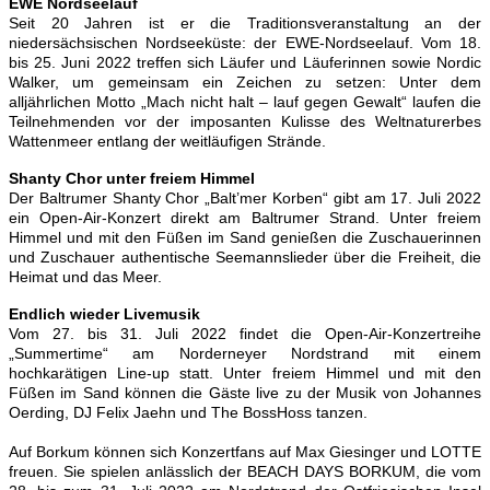
EWE Nordseelauf
Seit 20 Jahren ist er die Traditionsveranstaltung an der
niedersächsischen Nordseeküste: der EWE-Nordseelauf. Vom 18.
bis 25. Juni 2022 treffen sich Läufer und Läuferinnen sowie Nordic
Walker, um gemeinsam ein Zeichen zu setzen: Unter dem
alljährlichen Motto „Mach nicht halt – lauf gegen Gewalt“ laufen die
Teilnehmenden vor der imposanten Kulisse des Weltnaturerbes
Wattenmeer entlang der weitläufigen Strände.
Shanty Chor unter freiem Himmel
Der Baltrumer Shanty Chor „Balt’mer Korben“ gibt am 17. Juli 2022
ein Open-Air-Konzert direkt am Baltrumer Strand. Unter freiem
Himmel und mit den Füßen im Sand genießen die Zuschauerinnen
und Zuschauer authentische Seemannslieder über die Freiheit, die
Heimat und das Meer.
Endlich wieder Livemusik
Vom 27. bis 31. Juli 2022 findet die Open-Air-Konzertreihe
„Summertime“ am Norderneyer Nordstrand mit einem
hochkarätigen Line-up statt. Unter freiem Himmel und mit den
Füßen im Sand können die Gäste live zu der Musik von Johannes
Oerding, DJ Felix Jaehn und The BossHoss tanzen.
Auf Borkum können sich Konzertfans auf Max Giesinger und LOTTE
freuen. Sie spielen anlässlich der BEACH DAYS BORKUM, die vom