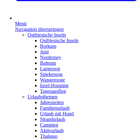
Menü
Navigation überspringen
Ostfriesische Inseln
Ostfriesische Inseln
Borkum
Juist
Norderney
Baltrum
Langeoog
Spiekeroog
Wangerooge
Insel-Hopping
Tagesausflug
Urlaubsthemen
Jahreszeiten
Familienurlaub
Urlaub mit Hund
Strandurlaub
Camping
Aktivurlaub
Thalasso