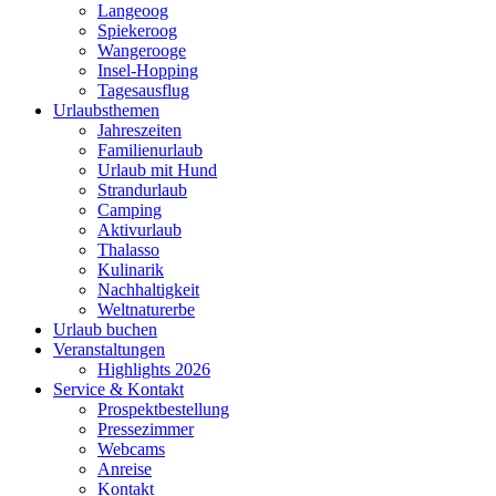
Langeoog
Spiekeroog
Wangerooge
Insel-Hopping
Tagesausflug
Urlaubsthemen
Jahreszeiten
Familienurlaub
Urlaub mit Hund
Strandurlaub
Camping
Aktivurlaub
Thalasso
Kulinarik
Nachhaltigkeit
Weltnaturerbe
Urlaub buchen
Veranstaltungen
Highlights 2026
Service & Kontakt
Prospektbestellung
Pressezimmer
Webcams
Anreise
Kontakt