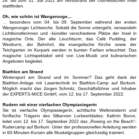
28. bis zum 31. Juli 2022 am Nordstrand der Ostfriesischen Insel
stattfinden.
Oh, wie schön ist Wangerooge…
… besonders vom 04. bis 09. September während der ersten
Wangerooger Lichtwoche. Sobald die Sonne untergeht, verwandeln
Lichtkünstlerinnen und -künstler verschiedene Plätze der Insel in
magische Orte. Der alte Leuchtturm, das Café Pudding, der
Westturm, der Bahnhof, die evangelische Kirche sowie der
Teichgarten im Kurpark werden in bunten Farben erleuchtet. Das
magische Lichtspektakel wird von Live-Musik und kulinarischen
Angeboten begleitet.
Biathlon am Strand
Wintersport am Strand und im Sommer? Das geht dank der
Biathlon-Anlage mit Lasertechnik im Biathlon-Camp auf Borkum.
Möglich macht das Jürgen Schmitz, Geschäftsführer und Inhaber
der EXPERTS-MICE GmbH, vom 12. bis 17. September 2022.
Rudern mit einer vierfachen Olympiasiegerin
Sie ist vierfache Olympiasiegerin, achtfache Weltmeisterin und
fünffache Trägerin des Silbernen Lorbeerblattes: Kathrin Boron,
leitet vom 12. bis 17. September 2022 das „Rowing on the Beach“-
Rudercamp auf Borkum. Unter der professionellen Anleitung werden
in 60-Minuten-Kursen alle Muskelgruppen gleichzeitig trainiert.