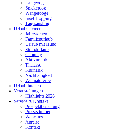
Langeoog
Spiekeroog
Wangerooge
Insel-Hopping
Tagesausflug
Urlaubsthemen
Jahreszeiten
Familienurlaub
Urlaub mit Hund
Strandurlaub
Camping
Aktivurlaub
Thalasso
Kulinarik
Nachhaltigkeit
Weltnaturerbe
Urlaub buchen
Veranstaltungen
Highlights 2026
Service & Kontakt
Prospektbestellung
Pressezimmer
Webcams
Anreise
Kontakt