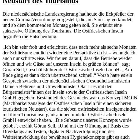
Neustart des Tourismus
Die niedersächsische Landesregierung hat heute die Eckpfeiler der
neuen Corona-Verordnung vorgestellt, die am Samstag verkündet
und ab dem kommenden Montag gelten soll. Sie erlaubt eine
sukzessive Öffnung des Tourismus. Die Ostfriesischen Inseln
begrüßen die Entscheidung.
„Ich bin sehr froh und erleichtert, dass nach mehr als sechs Monaten
der Schließung endlich wieder eine Perspektive da ist – wenngleich
auch nur schrittweise. Wir freuen darauf, dass die Betriebe wieder
öffnen und wir Gäste auf unseren Inseln begrüßen können“, sagt
Göran Sell, Geschäftsführer der Ostfriesische Inseln GmbH. „Am
Ende ging es dann doch überraschend schnell.“ Vorab hatte es ein
Gespräch zwischen der niedersächsischen Gesundheitsministerin
Daniela Behrens und Umweltminister Olaf Lies mit den
Bürgermeister*innen der Inseln sowie der Ostfriesischen Inseln
GmbH gegeben. Bestandteil des Gesprächs war das Konzept MOIN
(Machbarkeitsanalyse der Ostfriesischen Inseln für einen sicheren
touristischen Neustart), das die sieben ostfriesischen Inselgemeinden
mit ihren Tourismusorganisationen und der Ostfriesische Inseln
GmbH entwickelt haben. „Die Substanz unseres Konzepts wurde
gelobt“, erzählt Göran Sell. „Und mit der Öffnung auf Basis des
Dreiklangs aus Testen, digitaler Nachverfolgung und der
Weiterentwicklung der bewährten Hygienekonzepte gibt es auch