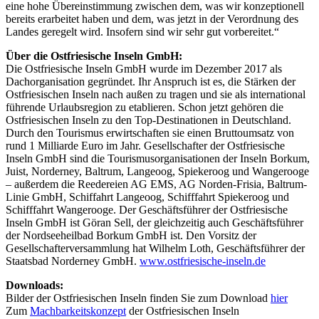
eine hohe Übereinstimmung zwischen dem, was wir konzeptionell
bereits erarbeitet haben und dem, was jetzt in der Verordnung des
Landes geregelt wird. Insofern sind wir sehr gut vorbereitet.“
Über die Ostfriesische Inseln GmbH:
Die Ostfriesische Inseln GmbH wurde im Dezember 2017 als
Dachorganisation gegründet. Ihr Anspruch ist es, die Stärken der
Ostfriesischen Inseln nach außen zu tragen und sie als international
führende Urlaubsregion zu etablieren. Schon jetzt gehören die
Ostfriesischen Inseln zu den Top-Destinationen in Deutschland.
Durch den Tourismus erwirtschaften sie einen Bruttoumsatz von
rund 1 Milliarde Euro im Jahr. Gesellschafter der Ostfriesische
Inseln GmbH sind die Tourismusorganisationen der Inseln Borkum,
Juist, Norderney, Baltrum, Langeoog, Spiekeroog und Wangerooge
– außerdem die Reedereien AG EMS, AG Norden-Frisia, Baltrum-
Linie GmbH, Schiffahrt Langeoog, Schifffahrt Spiekeroog und
Schifffahrt Wangerooge. Der Geschäftsführer der Ostfriesische
Inseln GmbH ist Göran Sell, der gleichzeitig auch Geschäftsführer
der Nordseeheilbad Borkum GmbH ist. Den Vorsitz der
Gesellschafterversammlung hat Wilhelm Loth, Geschäftsführer der
Staatsbad Norderney GmbH.
www.ostfriesische-inseln.de
Downloads:
Bilder der Ostfriesischen Inseln finden Sie zum Download
hier
Zum
Machbarkeitskonzept
der Ostfriesischen Inseln