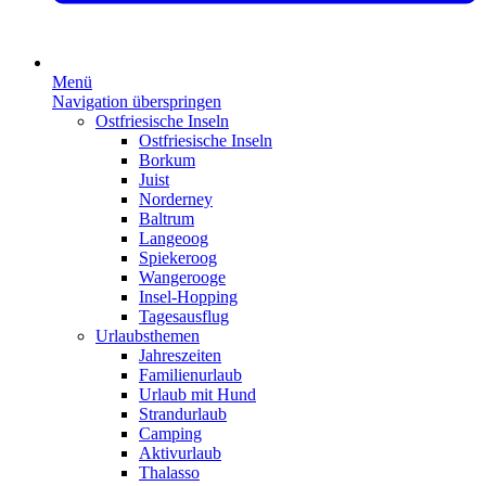
Menü
Navigation überspringen
Ostfriesische Inseln
Ostfriesische Inseln
Borkum
Juist
Norderney
Baltrum
Langeoog
Spiekeroog
Wangerooge
Insel-Hopping
Tagesausflug
Urlaubsthemen
Jahreszeiten
Familienurlaub
Urlaub mit Hund
Strandurlaub
Camping
Aktivurlaub
Thalasso