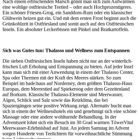
Nach einem erfrischenden Marsch gönnt man sich zum Aufwärmen
eine wohlige ostfriesische Teetied – oder auch Hochprozentigeres.
Ein schöner Friesen-Grog, ein Sanddorn-Rum oder ein klassischer
Glühwein heizen gut ein. Und mit dem ersten Frost beginnt auch die
Grünkohlzeit in Ostfriesland und somit auch auf den Ostfriesischen
Inseln. Ein absoluter Leckerbissen mit Pinkel und Bratkartoffeln.
Sich was Gutes tun: Thalasso und Wellness zum Entspannen
Die sieben Ostfriesischen Inseln haben nicht nur an der winterlich-
frischen Luft Erholung und Entspannung zu bieten. Auf jeder Insel
kann man sich mit einer Anwendung in einem der Thalasso Center,
Spa oder Thermen mit der Kraft des Meeres stärken. So zum
Beispiel im bade:haus auf Norderney, dem größten Thalasso-Haus
Europas, dem Meerestied auf Spiekeroog oder dem Gezeitenland
auf Borkum. Klassische Thalasso-Elemente sind Meerwasser,
Algen, Schlick und Salz sowie das Reizklima, das bei
Spaziergängen seine positive Wirkung zeigt. Alternativ bucht man
sich in einem der Wellnesshotels ein und genehmigt sich eine schöne
Massage oder eine andere wohltuende Behandlung. In der
Adventszeit lohnt sich ein Besuch im 30 Grad warmen TöwerVital
Meerwasser-Erlebnisbad auf Juist. An jedem Samstag im Advent
sorgen Hunderte von Teelichtern für vorweihnachtliche Stimmung