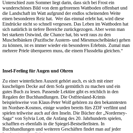
Unterschied zum Sommer liegt darin, dass sich bei Frost ein
wunderschönes Bild von dem gefrorenen Wattboden offenbart und
die Landschaft im Watt aufgrund der endlos scheinenden Weite
einen besonderen Reiz hat. Wer das einmal erlebt hat, wird diese
Eindrücke nicht so schnell vergessen. Das Leben im Wattboden hat
sich natürlich in tiefere Bereiche zurückgezogen. Aber wenn man
bei starkem Ostwind, die Chance hat, bis weit raus zu den
Muschelbänken (Pazifische Austern- und Miesmuschelbänke) gehen
zu können, ist es immer wieder ein besonderes Erlebnis. Zumal man
mehrere Priele überqueren muss, die einem Flussdelta gleichen.“
Insel-Feeling für Augen und Ohren
Zu einer winterlichen Auszeit gehört auch, es sich mit einer
kuscheligen Decke auf dem Sofa gemütlich zu machen und ein
gutes Buch zu lesen. Passende Lektüre gibt es reichlich in den
Regalen der Buchhandlungen. Die Ostfriesland-Krimis
beispielsweise von Klaus-Peter Wolf gehören zu den bekanntesten
im Nordsee-Kosmos, einige wurden bereits fürs ZDF verfilmt und
spielen teilweise auch auf den Inseln. Die Bücher der „Norderney-
Saga“ von Sylvia Lott, die Anfang des 20. Jahrhunderts spielen,
schafften es ebenfalls in die Spiegel-Bestsellerlisten. In
Buchhandlungen und weiteren Geschäften findet man auf jeder