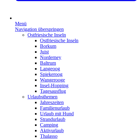
Menü
Navigation überspringen
Ostfriesische Inseln
Ostfriesische Inseln
Borkum
Juist
Norderney
Baltrum
Langeoog
Spiekeroog
Wangerooge
Insel-Hopping
Tagesausflug
Urlaubsthemen
Jahreszeiten
Familienurlaub
Urlaub mit Hund
Strandurlaub
Camping
Aktivurlaub
Thalasso