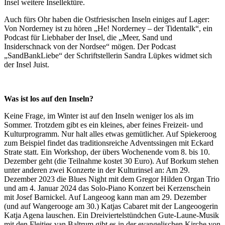
Insel weitere Insellektüre.
Auch fürs Ohr haben die Ostfriesischen Inseln einiges auf Lager:
Von Norderney ist zu hören „He! Norderney – der Tidentalk“, ein
Podcast für Liebhaber der Insel, die „Meer, Sand und
Insiderschnack von der Nordsee“ mögen. Der Podcast
„SandBankLiebe“ der Schriftstellerin Sandra Lüpkes widmet sich
der Insel Juist.
Was ist los auf den Inseln?
Keine Frage, im Winter ist auf den Inseln weniger los als im
Sommer. Trotzdem gibt es ein kleines, aber feines Freizeit- und
Kulturprogramm. Nur halt alles etwas gemütlicher. Auf Spiekeroog
zum Beispiel findet das traditionsreiche Adventssingen mit Eckard
Strate statt. Ein Workshop, der übers Wochenende vom 8. bis 10.
Dezember geht (die Teilnahme kostet 30 Euro). Auf Borkum stehen
unter anderen zwei Konzerte in der Kulturinsel an: Am 29.
Dezember 2023 die Blues Night mit dem Gregor Hilden Organ Trio
und am 4. Januar 2024 das Solo-Piano Konzert bei Kerzenschein
mit Josef Barnickel. Auf Langeoog kann man am 29. Dezember
(und auf Wangerooge am 30.) Katjas Cabaret mit der Langeoogerin
Katja Agena lauschen. Ein Dreiviertelstündchen Gute-Laune-Musik
mit den Fleitjes van Baltrum gibt es in der evangelischen Kirche von