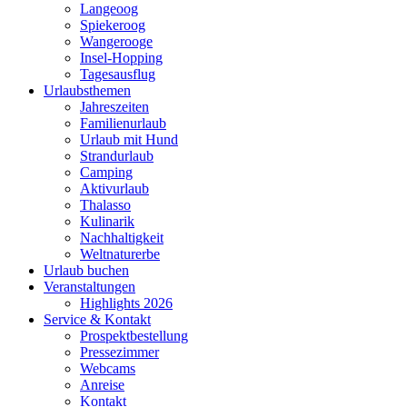
Langeoog
Spiekeroog
Wangerooge
Insel-Hopping
Tagesausflug
Urlaubsthemen
Jahreszeiten
Familienurlaub
Urlaub mit Hund
Strandurlaub
Camping
Aktivurlaub
Thalasso
Kulinarik
Nachhaltigkeit
Weltnaturerbe
Urlaub buchen
Veranstaltungen
Highlights 2026
Service & Kontakt
Prospektbestellung
Pressezimmer
Webcams
Anreise
Kontakt