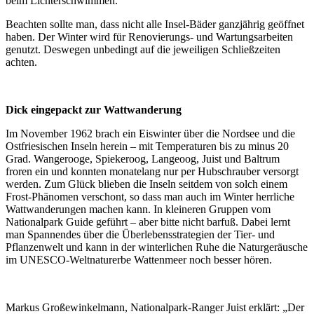
beim Lichterschwimmen.
Beachten sollte man, dass nicht alle Insel-Bäder ganzjährig geöffnet
haben. Der Winter wird für Renovierungs- und Wartungsarbeiten
genutzt. Deswegen unbedingt auf die jeweiligen Schließzeiten
achten.
Dick eingepackt zur Wattwanderung
Im November 1962 brach ein Eiswinter über die Nordsee und die
Ostfriesischen Inseln herein – mit Temperaturen bis zu minus 20
Grad. Wangerooge, Spiekeroog, Langeoog, Juist und Baltrum
froren ein und konnten monatelang nur per Hubschrauber versorgt
werden. Zum Glück blieben die Inseln seitdem von solch einem
Frost-Phänomen verschont, so dass man auch im Winter herrliche
Wattwanderungen machen kann. In kleineren Gruppen vom
Nationalpark Guide geführt – aber bitte nicht barfuß. Dabei lernt
man Spannendes über die Überlebensstrategien der Tier- und
Pflanzenwelt und kann in der winterlichen Ruhe die Naturgeräusche
im UNESCO-Weltnaturerbe Wattenmeer noch besser hören.
Markus Großewinkelmann, Nationalpark-Ranger Juist erklärt: „Der