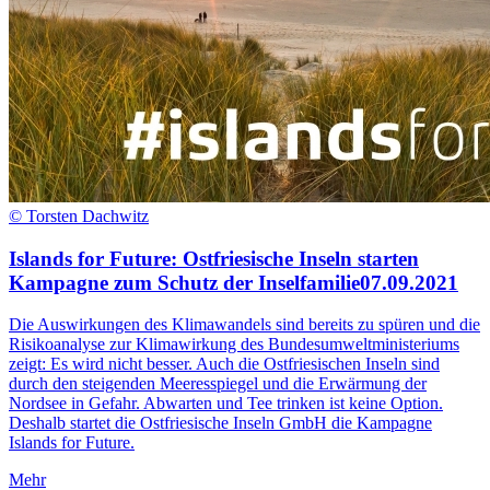
© Torsten Dachwitz
Islands for Future: Ostfriesische Inseln starten
Kampagne zum Schutz der Inselfamilie
07.09.2021
Die Auswirkungen des Klimawandels sind bereits zu spüren und die
Risikoanalyse zur Klimawirkung des Bundesumweltministeriums
zeigt: Es wird nicht besser. Auch die Ostfriesischen Inseln sind
durch den steigenden Meeresspiegel und die Erwärmung der
Nordsee in Gefahr. Abwarten und Tee trinken ist keine Option.
Deshalb startet die Ostfriesische Inseln GmbH die Kampagne
Islands for Future.
Mehr