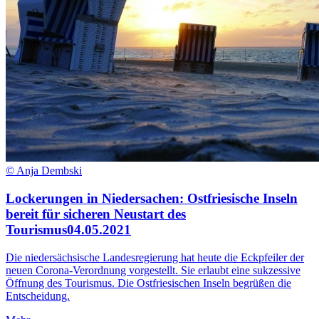
© Anja Dembski
Lockerungen in Niedersachen: Ostfriesische Inseln
bereit für sicheren Neustart des
Tourismus
04.05.2021
Die niedersächsische Landesregierung hat heute die Eckpfeiler der
neuen Corona-Verordnung vorgestellt. Sie erlaubt eine sukzessive
Öffnung des Tourismus. Die Ostfriesischen Inseln begrüßen die
Entscheidung.