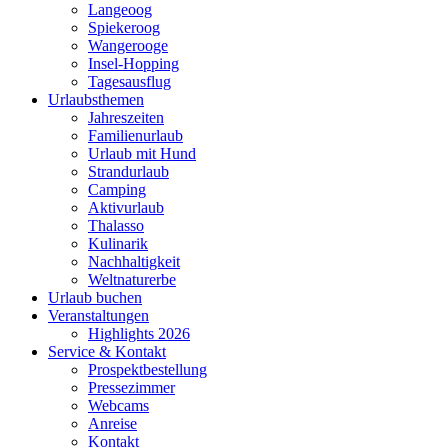
Langeoog
Spiekeroog
Wangerooge
Insel-Hopping
Tagesausflug
Urlaubsthemen
Jahreszeiten
Familienurlaub
Urlaub mit Hund
Strandurlaub
Camping
Aktivurlaub
Thalasso
Kulinarik
Nachhaltigkeit
Weltnaturerbe
Urlaub buchen
Veranstaltungen
Highlights 2026
Service & Kontakt
Prospektbestellung
Pressezimmer
Webcams
Anreise
Kontakt