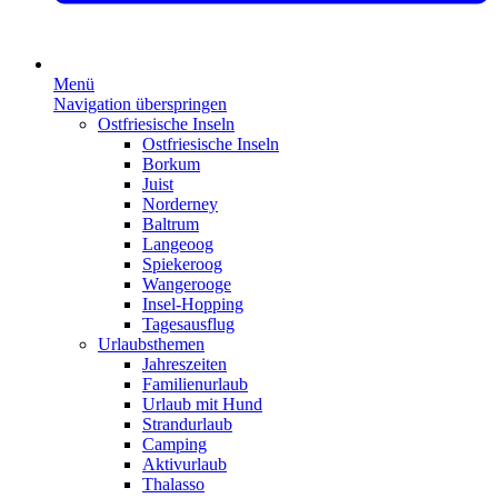
Menü
Navigation überspringen
Ostfriesische Inseln
Ostfriesische Inseln
Borkum
Juist
Norderney
Baltrum
Langeoog
Spiekeroog
Wangerooge
Insel-Hopping
Tagesausflug
Urlaubsthemen
Jahreszeiten
Familienurlaub
Urlaub mit Hund
Strandurlaub
Camping
Aktivurlaub
Thalasso