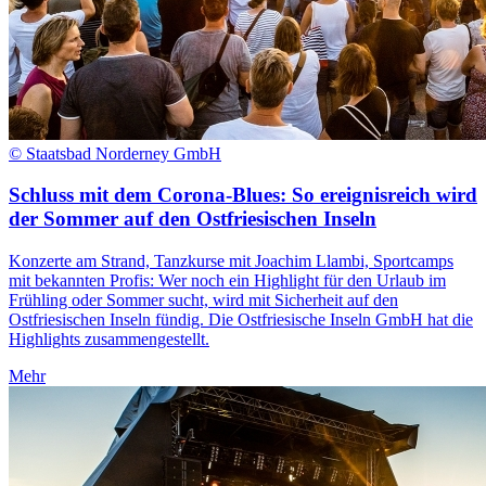
© Staatsbad Norderney GmbH
Schluss mit dem Corona-Blues: So ereignisreich wird
der Sommer auf den Ostfriesischen Inseln
Konzerte am Strand, Tanzkurse mit Joachim Llambi, Sportcamps
mit bekannten Profis: Wer noch ein Highlight für den Urlaub im
Frühling oder Sommer sucht, wird mit Sicherheit auf den
Ostfriesischen Inseln fündig. Die Ostfriesische Inseln GmbH hat die
Highlights zusammengestellt.
Mehr