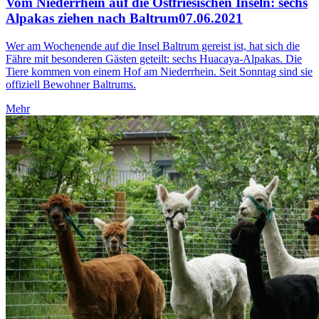
Vom Niederrhein auf die Ostfriesischen Inseln: sechs
Alpakas ziehen nach Baltrum
07.06.2021
Wer am Wochenende auf die Insel Baltrum gereist ist, hat sich die
Fähre mit besonderen Gästen geteilt: sechs Huacaya-Alpakas. Die
Tiere kommen von einem Hof am Niederrhein. Seit Sonntag sind sie
offiziell Bewohner Baltrums.
Mehr