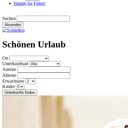
Islands for Future
Suchen
Absenden
Schönen Urlaub
Ort
Unterkunftsart
Anreise
Abreise
Erwachsene
Kinder
Unterkünfte finden