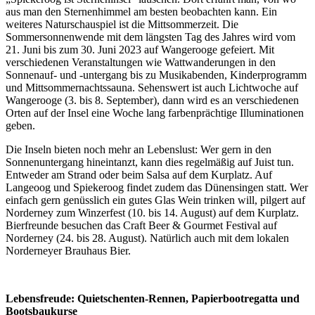
aus man den Sternenhimmel am besten beobachten kann. Ein
weiteres Naturschauspiel ist die Mittsommerzeit. Die
Sommersonnenwende mit dem längsten Tag des Jahres wird vom
21. Juni bis zum 30. Juni 2023 auf Wangerooge gefeiert. Mit
verschiedenen Veranstaltungen wie Wattwanderungen in den
Sonnenauf- und -untergang bis zu Musikabenden, Kinderprogramm
und Mittsommernachtssauna. Sehenswert ist auch Lichtwoche auf
Wangerooge (3. bis 8. September), dann wird es an verschiedenen
Orten auf der Insel eine Woche lang farbenprächtige Illuminationen
geben.
Die Inseln bieten noch mehr an Lebenslust: Wer gern in den
Sonnenuntergang hineintanzt, kann dies regelmäßig auf Juist tun.
Entweder am Strand oder beim Salsa auf dem Kurplatz. Auf
Langeoog und Spiekeroog findet zudem das Dünensingen statt. Wer
einfach gern genüsslich ein gutes Glas Wein trinken will, pilgert auf
Norderney zum Winzerfest (10. bis 14. August) auf dem Kurplatz.
Bierfreunde besuchen das Craft Beer & Gourmet Festival auf
Norderney (24. bis 28. August). Natürlich auch mit dem lokalen
Norderneyer Brauhaus Bier.
Lebensfreude: Quietschenten-Rennen, Papierbootregatta und
Bootsbaukurse