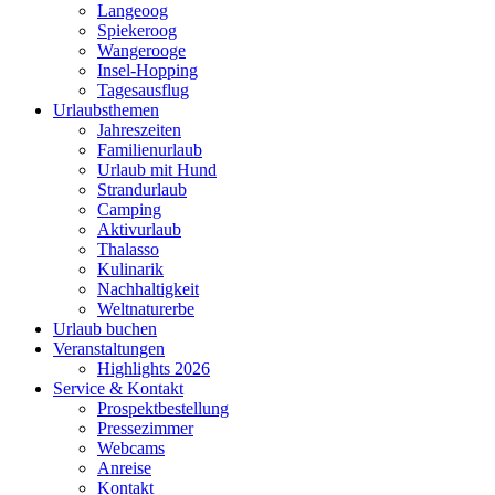
Langeoog
Spiekeroog
Wangerooge
Insel-Hopping
Tagesausflug
Urlaubsthemen
Jahreszeiten
Familienurlaub
Urlaub mit Hund
Strandurlaub
Camping
Aktivurlaub
Thalasso
Kulinarik
Nachhaltigkeit
Weltnaturerbe
Urlaub buchen
Veranstaltungen
Highlights 2026
Service & Kontakt
Prospektbestellung
Pressezimmer
Webcams
Anreise
Kontakt