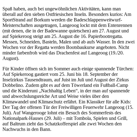
Spaß haben, auch bei ungewöhnlichen Aktivitäten, kann man
überall auf den sieben Ostfriesischen Inseln. Besonders kurios: Am
SportStrand auf Borkum werden die Badeschlappenweitwurf-
Meisterschaften ausgetragen, Langeoog lockt mit dem Entenrennen
(mit denen, die in der Badewanne quietschen) am 27. August und
auf Spiekeroog steigt am 25. August die 16. Papierbootregatta.
Messen, Schneiden, Basteln, Malen und ab aufs Wasser. In den zwei
Wochen vor der Regatta werden Bootsbaukurse angeboten. Nicht
minder farbenfroh wird das Drachenfest auf Langeoog (19./20.
August).
Für Kinder öffnen sich im Sommer auch einige spannende Türchen:
Auf Spiekeroog gastiert vom 25. Juni bis 18. September der
Inselzirkus Tausendtraum, auf Juist im Juli und August der Zirkus
Dobbelino. Zudem gibt es auf dem Töwerland ein Fußball-Camp
und die Kinderuni „Nachhaltig Leben“, in der man auf spannende
und abwechslungsreiche Art und Weise vieles über den
Klimawandel und Klimaschutz erfährt. Ein Klassiker für alle Kids:
Der Tag der offenen Tür der Freiwilligen Feuerwehr Langeoog (15.
Juli). Auf Wangerooge lohnt ein Besuch des Sommerfests des
Nationalpark-Hauses (29. Juli) – mit Tombola, Spielen und Grill,
auf Baltrum zieht das Schatzkofferspiel alle zwei Wochen den
Nachwuchs in den Bann.