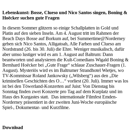
Lebenskunst: Bosse, Clueso und Nico Santos singen, Boning &
Hoëcker suchen gute Fragen
In diesem Sommer glitzern so einige Schallplatten in Gold und
Platin auf den sieben Inseln. Am 4. August tritt im Rahmen der
Beach Days Bosse auf Borkum auf, bei Summertime@Norderney
geben sich Nico Santos, Alligatoah, Alle Farben und Clueso am
Nordstrand (26. bis 30. Juli) die Ehre. Weniger musikalisch, dafür
aber umso lustiger wird es am 1. August auf Baltrum: Dann
beantworten und analysieren die Kult-Comedians Wigald Boning &
Bernhard Hoëcker bei „Gute Frage“ schlaue Zuschauer-Fragen (1.
August). Mysteriös wird es im Baltrumer Strandhotel Wietjes, wo
TV-Kommissar Roland Jankowsky („Wilsberg“) aus den „Die
kriminellen Geschichten des O…“ vorliest (20. Juli). Immer was los
ist bei den Töwerland-Konzerten auf Juist: Von Dienstag bis
Sonntag finden zwei Konzerte pro Tag auf dem Kurplatz und im
Haus des Kurgastes statt. Das internationale Filmfest Emden-
Norderney präsentiert in der zweiten Juni-Woche europäische
Spiel-, Dokumentar- und Kurzfilme.
Download