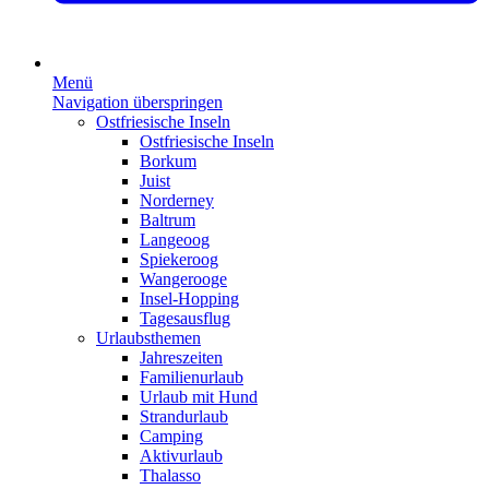
Menü
Navigation überspringen
Ostfriesische Inseln
Ostfriesische Inseln
Borkum
Juist
Norderney
Baltrum
Langeoog
Spiekeroog
Wangerooge
Insel-Hopping
Tagesausflug
Urlaubsthemen
Jahreszeiten
Familienurlaub
Urlaub mit Hund
Strandurlaub
Camping
Aktivurlaub
Thalasso