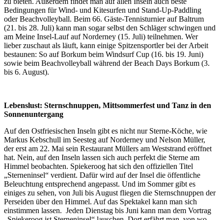
zu bieten. Außerdem findet man auf allen Inseln auch beste
Bedingungen für Wind- und Kitesurfen und Stand-Up-Paddling
oder Beachvolleyball. Beim 66. Gäste-Tennisturnier auf Baltrum
(21. bis 28. Juli) kann man sogar selbst den Schläger schwingen und
am Meine Insel-Lauf auf Norderney (15. Juli) teilnehmen. Wer
lieber zuschaut als läuft, kann einige Spitzensportler bei der Arbeit
bestaunen: So auf Borkum beim Windsurf Cup (16. bis 19. Juni)
sowie beim Beachvolleyball während der Beach Days Borkum (3.
bis 6. August).
Lebenslust: Sternschnuppen, Mittsommerfest und Tanz in den
Sonnenuntergang
Auf den Ostfriesischen Inseln gibt es nicht nur Sterne-Köche, wie
Markus Kebschull im Seesteg auf Norderney und Nelson Müller,
der erst am 22. Mai sein Restaurant Müllers am Weststrand eröffnet
hat. Nein, auf den Inseln lassen sich auch perfekt die Sterne am
Himmel beobachten. Spiekeroog hat sich den offiziellen Titel
„Sterneninsel“ verdient. Dafür wird auf der Insel die öffentliche
Beleuchtung entsprechend angepasst. Und im Sommer gibt es
einiges zu sehen, von Juli bis August fliegen die Sternschnuppen der
Perseiden über den Himmel. Auf das Spektakel kann man sich
einstimmen lassen. Jeden Dienstag bis Juni kann man dem Vortrag
„Spiekeroog ist Sterneninsel“ lauschen. Dort erfährt man, von wo